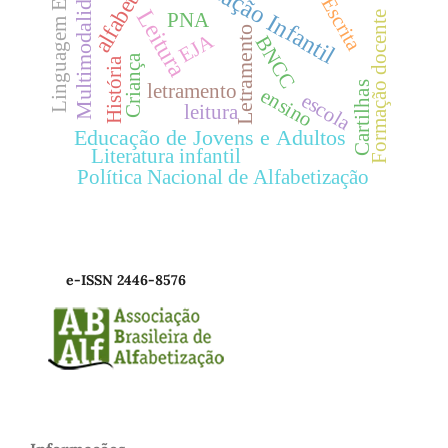
Linguagem Escrita
Educação Infantil
Multimodalidade
Escrita
Leitura
Formação docente
PNA
Letramento
EJA
BNCC
Criança
História
Cartilhas
letramento
ensino
escola
leitura
Educação de Jovens e Adultos
Literatura infantil
Política Nacional de Alfabetização
e-ISSN 2446-8576