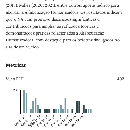
(2015), Miller (2020; 2021), entre outros, aporte teórico para
abordar a Alfabetização Humanizadora. Os resultados indicam
que o NAHum promove discussões significativas e
contribuições para ampliar as reflexões teóricas e
demonstrações práticas relacionadas à Alfabetização
Humanizadora, com destaque para os boletins divulgados no
site
desse Núcleo.
Métricas
Vues PDF
402
6.0
Aug 25 '25
Aug 28 '25
Aug 31 '25
Sep 01 '25
Sep 04 '25
Sep 07 '25
Sep 10 '25
Sep 13 '25
Sep 16 '25
Sep 19 '25