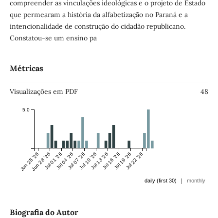
compreender as vinculações ideológicas e o projeto de Estado
que permearam a história da alfabetização no Paraná e a
intencionalidade de construção do cidadão republicano.
Constatou-se um ensino pa
Métricas
Visualizações em PDF
48
5.0
Jun 25 '26
Jun 28 '26
Jul 01 '26
Jul 04 '26
Jul 07 '26
Jul 10 '26
Jul 13 '26
Jul 16 '26
Jul 19 '26
Jul 22 '26
|
daily (first 30)
monthly
Biografia do Autor