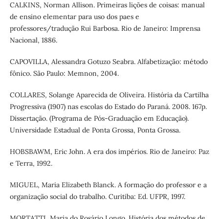
CALKINS, Norman Allison. Primeiras lições de coisas: manual
de ensino elementar para uso dos paes e
professores/tradução Rui Barbosa. Rio de Janeiro: Imprensa
Nacional, 1886.
CAPOVILLA, Alessandra Gotuzo Seabra. Alfabetização: método
fônico. São Paulo: Memnon, 2004.
COLLARES, Solange Aparecida de Oliveira. História da Cartilha
Progressiva (1907) nas escolas do Estado do Paraná. 2008. 167p.
Dissertação. (Programa de Pós-Graduação em Educação).
Universidade Estadual de Ponta Grossa, Ponta Grossa.
HOBSBAWM, Eric John. A era dos impérios. Rio de Janeiro: Paz
e Terra, 1992.
MIGUEL, Maria Elizabeth Blanck. A formação do professor e a
organização social do trabalho. Curitiba: Ed. UFPR, 1997.
MORTATTI, Maria do Rosário Longo. História dos métodos de