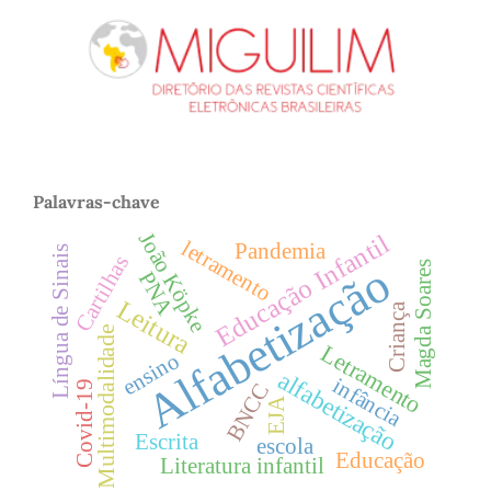
Palavras-chave
João Köpke
Educação Infantil
letramento
Pandemia
Língua de Sinais
Cartilhas
Alfabetização
Magda Soares
PNA
Leitura
Criança
Multimodalidade
Letramento
ensino
alfabetização
infância
Covid-19
BNCC
EJA
Escrita
escola
Educação
Literatura infantil