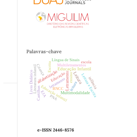
Palavras-chave
Língua de Sinais
escola
Escrita
Multiletramentos
Criança
Literatura infantil
Educação Infantil
alfabetização
Livro Didático
Leitura
Letramento
Educação
ensino
Leitura e Escrita
infância
letramento
leitura
Educação infantil
Cartilhas
BNCC
EJA
Multimodalidade
PNA
e-ISSN 2446-8576