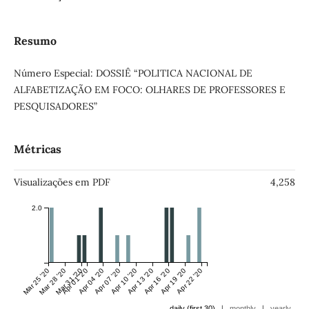
Resumo
Número Especial: DOSSIÊ “POLITICA NACIONAL DE
ALFABETIZAÇÃO EM FOCO: OLHARES DE PROFESSORES E
PESQUISADORES”
Métricas
Visualizações em PDF
4,258
2.0
Mar 25 '20
Mar 28 '20
Mar 31 '20
Apr 01 '20
Apr 04 '20
Apr 07 '20
Apr 10 '20
Apr 13 '20
Apr 16 '20
Apr 19 '20
Apr 22 '20
|
|
daily (first 30)
monthly
yearly