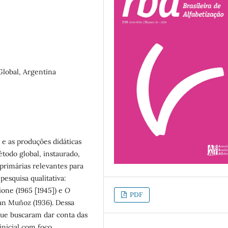
Global, Argentina
 e as produções didáticas
étodo global, instaurado,
 primárias relevantes para
esquisa qualitativa:
ione (1965 [1945]) e
O
PDF
an Muñoz (1936). Dessa
que buscaram dar conta das
inicial com foco