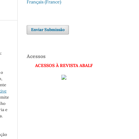
Français (France)
Enviar Submissão
:
Acessos
ACESSOS À REVISTA ABALF
 o
o,
nte
tive
rmite
lho
ia e
a.
ição