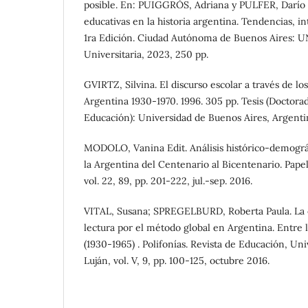
posible. En: PUIGGRÓS, Adriana y PULFER, Darío (
educativas en la historia argentina. Tendencias, i
1ra Edición. Ciudad Autónoma de Buenos Aires: UN
Universitaria, 2023, 250 pp.
GVIRTZ, Silvina. El discurso escolar a través de lo
Argentina 1930-1970. 1996. 305 pp. Tesis (Doctora
Educación): Universidad de Buenos Aires, Argenti
MODOLO, Vanina Edit. Análisis histórico-demográ
la Argentina del Centenario al Bicentenario. Papel
vol. 22, 89, pp. 201-222, jul.-sep. 2016.
VITAL, Susana; SPREGELBURD, Roberta Paula. La e
lectura por el método global en Argentina. Entre l
(1930-1965) . Polifonías. Revista de Educación, Un
Luján, vol. V, 9, pp. 100-125, octubre 2016.