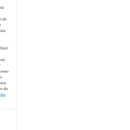
sta
o de
e
esta
ibuir
 na
r
cesso
ar
como
ão do
eito