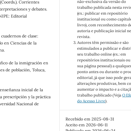
não-exclusiva da versão do
Coords.). Corrientes
trabalho publicada nesta revi
nterpretaciones y debates.
(ex.: publicar em repositório
IPE: Editorial
institucional ou como capítul
livro), com reconhecimento d
autoria e publicação inicial n
s cuadernos de clase:
revista.
Autores têm permissão e são
do en Ciencias de la
estimulados a publicar e distr
na.
seu trabalho online (ex.: em
repositórios institucionais ou
fico de la inmigración en
sua página pessoal) a qualque
es de población, Toluca,
ponto antes ou durante o pro
editorial, já que isso pode ger
alterações produtivas, bem 
aumentar o impacto e a citaç
nseñanza inicial de la
trabalho publicado (Veja
O Ef
a prescripción y la práctica
do Acesso Livre
).
iversidad Nacional de
Recebido em 2025-08-31
Aceito em 2026-06-11
Publicado em 2026-06-24