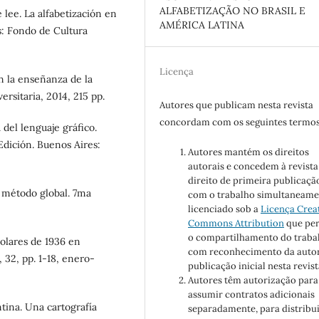
ALFABETIZAÇÃO NO BRASIL E
lee. La alfabetización en
AMÉRICA LATINA
es: Fondo de Cultura
Licença
n la enseñanza de la
ersitaria, 2014, 215 pp.
Autores que publicam nesta revista
concordam com os seguintes termos
el lenguaje gráfico.
 Edición. Buenos Aires:
Autores mantém os direitos
autorais e concedem à revista
direito de primeira publicaçã
l método global. 7ma
com o trabalho simultaneame
licenciado sob a
Licença Crea
Commons Attribution
que pe
o compartilhamento do traba
olares de 1936 en
com reconhecimento da autor
 32, pp. 1-18, enero-
publicação inicial nesta revist
Autores têm autorização para
assumir contratos adicionais
tina. Una cartografía
separadamente, para distribu