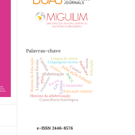
Palavras-chave
Língua de sinais
Cartilhas
História da Educação
escola
Educação
Linguagem Escrita
Linguagem escrita
Pandemia
Educação Infantil
ensino
Criança
alfabetização
BNCC
letramento
PNA
Escrita
Leitura
EJA
Letramento
Educação infantil
História da alfabetização
Consciência fonológica
e-ISSN 2446-8576