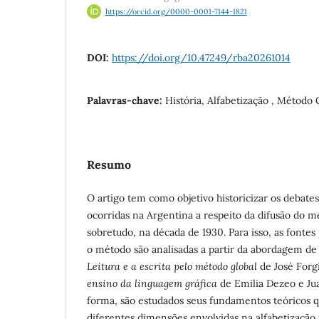
https://orcid.org/0000-0001-7144-1821
DOI:
https://doi.org/10.47249/rba20261014
Palavras-chave:
História, Alfabetização , Método 
Resumo
O artigo tem como objetivo historicizar os debates
ocorridas na Argentina a respeito da difusão do m
sobretudo, na década de 1930. Para isso, as fontes
o método são analisadas a partir da abordagem de p
Leitura e a escrita pelo método global
de José Forg
ensino da linguagem gráfica
de Emilia Dezeo e Ju
forma, são estudados seus fundamentos teóricos 
diferentes dimensões envolvidas na alfabetização 