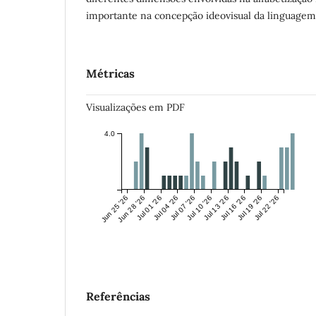
importante na concepção ideovisual da linguagem 
Métricas
Visualizações em PDF
4.0
Jun 25 '26
Jun 28 '26
Jul 01 '26
Jul 04 '26
Jul 07 '26
Jul 10 '26
Jul 13 '26
Jul 16 '26
Jul 19 '26
Jul 22 '26
Referências