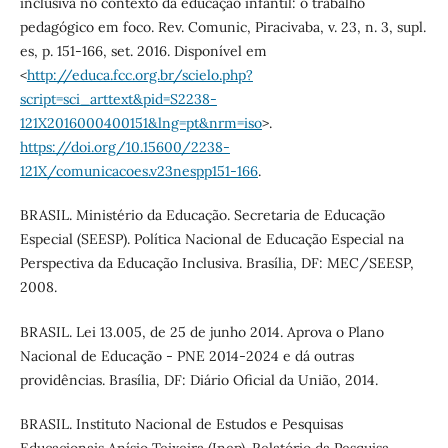
inclusiva no contexto da educação infantil: o trabalho
pedagógico em foco. Rev. Comunic, Piracivaba, v. 23, n. 3, supl.
es, p. 151-166, set. 2016. Disponível em
<
http://educa.fcc.org.br/scielo.php?
script=sci_arttext&pid=S2238-
121X2016000400151&lng=pt&nrm=iso
>.
https://doi.org/10.15600/2238-
121X/comunicacoes.v23nespp151-166
.
BRASIL. Ministério da Educação. Secretaria de Educação
Especial (SEESP). Política Nacional de Educação Especial na
Perspectiva da Educação Inclusiva. Brasília, DF: MEC/SEESP,
2008.
BRASIL. Lei 13.005, de 25 de junho 2014. Aprova o Plano
Nacional de Educação - PNE 2014-2024 e dá outras
providências. Brasília, DF: Diário Oficial da União, 2014.
BRASIL. Instituto Nacional de Estudos e Pesquisas
Educacionais Anísio Teixeira (Inep). Relatório da Pesquisa