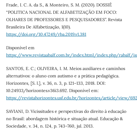
Frade, I. C. A. da S., & Monteiro, S. M. (2020). DOSSIÊ
“POLITICA NACIONAL DE ALFABETIZAÇÃO EM FOCO:
OLHARES DE PROFESSORES E PESQUISADORES”. Revista
Brasileira De Alfabetização, 1(10).
https://doi.org/10.47249/rba.2019.v1.381
Disponível em
https://www.revistaabalf.com.br/index.html/index.php/rabalf/i
SANTOS, E. C.; OLIVEIRA, I. M. Meios auxiliares e caminhos
alternativos: o aluno com autismo e a prática pedagógica.
Horizontes, [S. l.], v. 36, n. 3, p. 121–133, 2018. DOI:
10.24933/horizontes.v36i3.692. Disponível em:
https://revistahorizontes.usf.edu.br/horizontes/article/view/69
SAVIANI, D. Vicissitudes e perspectivas do direito à educação
no Brasil: abordagem histórica e situação atual. Educação &
Sociedade, v. 34, n. 124, p. 743–760, jul. 2013.