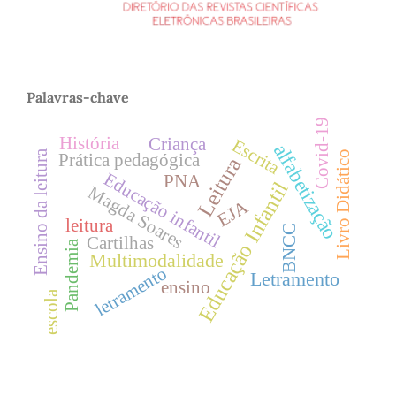
Palavras-chave
Covid-19
História
Criança
Escrita
alfabetização
Ensino da leitura
Livro Didático
Prática pedagógica
Leitura
Educação infantil
PNA
Educação Infantil
Magda Soares
EJA
leitura
BNCC
Cartilhas
Pandemia
Multimodalidade
letramento
Letramento
ensino
escola