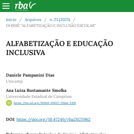
Início
/
Arquivos
/
n. 23 (2025)
/
DOSSIÊ "ALFABETIZAÇÃO E INCLUSÃO ESCOLAR"
ALFABETIZAÇÃO E EDUCAÇÃO
INCLUSIVA
Daniele Pampanini Dias
Unicamp
Ana Luiza Bustamante Smolka
Universidade Estadual de Campinas
https://orcid.org/0000-0002-2064-3391
DOI:
https://doi.org/10.47249/rba2025962