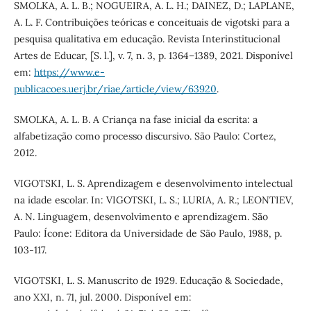
SMOLKA, A. L. B.; NOGUEIRA, A. L. H.; DAINEZ, D.; LAPLANE,
A. L. F. Contribuições teóricas e conceituais de vigotski para a
pesquisa qualitativa em educação. Revista Interinstitucional
Artes de Educar, [S. l.], v. 7, n. 3, p. 1364–1389, 2021. Disponível
em:
https://www.e-
publicacoes.uerj.br/riae/article/view/63920
.
SMOLKA, A. L. B. A Criança na fase inicial da escrita: a
alfabetização como processo discursivo. São Paulo: Cortez,
2012.
VIGOTSKI, L. S. Aprendizagem e desenvolvimento intelectual
na idade escolar. In: VIGOTSKI, L. S.; LURIA, A. R.; LEONTIEV,
A. N. Linguagem, desenvolvimento e aprendizagem. São
Paulo: Ícone: Editora da Universidade de São Paulo, 1988, p.
103-117.
VIGOTSKI, L. S. Manuscrito de 1929. Educação & Sociedade,
ano XXI, n. 71, jul. 2000. Disponível em: