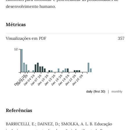
desenvolvimento humano.
Métricas
Visualizações em PDF
357
12
Dec 31 '25
Jan 01 '26
Jan 04 '26
Jan 07 '26
Jan 10 '26
Jan 13 '26
Jan 16 '26
Jan 19 '26
Jan 22 '26
Jan 25 '26
|
daily (first 30)
monthly
Referências
BARRICELLI, E.; DAINEZ, D.; SMOLKA, A. L. B. Educação