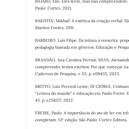
BAJARD, Élie. Eles leem, mas não compreendem: 
Paulo: Cortez, 2021.
BAKHTIN, Mikhail. A estética da criação verbal. 
Martins Fontes, 2011.
BARBEIRO, Luís Filipe. Da leitura à reescrita: pro
pedagogia baseada em gêneros. Educação e Pesquisa
BRANDÃO, Ana Carolina Perrusi; SILVA, Alexsandr
compreender textos escritos: Por que começar na 
Cadernos de Pesquisa, v. 53, p. e09455, 2023.
BRITTO, Luiz Percival Leme; DI GIORGI, Cristian
“Leitura do mundo” e educação em Paulo Freire. E
43, p. e258577, 2022.
FREIRE, Paulo. A importância do ato de ler em trê
completam. 51ª edição. São Paulo: Cortez Editora, 