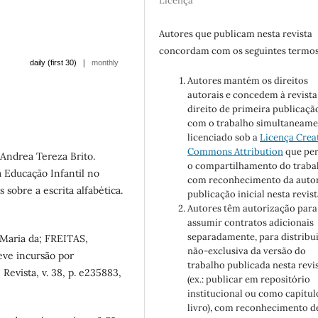
Licença
Autores que publicam nesta revista
concordam com os seguintes termos
|
daily (first 30)
monthly
Autores mantém os direitos
autorais e concedem à revista
direito de primeira publicaçã
com o trabalho simultaneame
licenciado sob a
Licença Crea
Commons Attribution
que pe
ndrea Tereza Brito.
o compartilhamento do traba
a Educação Infantil no
com reconhecimento da autor
 sobre a escrita alfabética.
publicação inicial nesta revist
Autores têm autorização para
assumir contratos adicionais
separadamente, para distribu
Maria da; FREITAS,
não-exclusiva da versão do
eve incursão por
trabalho publicada nesta revi
 Revista, v. 38, p. e235883,
(ex.: publicar em repositório
institucional ou como capítul
livro), com reconhecimento d