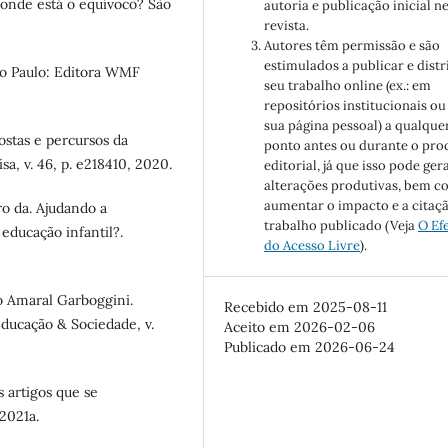
onde está o equívoco? São
autoria e publicação inicial n
revista.
Autores têm permissão e são
estimulados a publicar e distr
São Paulo: Editora WMF
seu trabalho online (ex.: em
repositórios institucionais ou
sua página pessoal) a qualque
postas e percursos da
ponto antes ou durante o pro
, v. 46, p. e218410, 2020.
editorial, já que isso pode ger
alterações produtivas, bem 
aumentar o impacto e a citaç
o da. Ajudando a
trabalho publicado (Veja
O Ef
educação infantil?.
do Acesso Livre
).
o Amaral Garboggini.
Recebido em 2025-08-11
ducação & Sociedade, v.
Aceito em 2026-02-06
Publicado em 2026-06-24
s artigos que se
2021a.