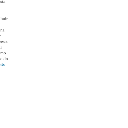
esta
ibuir
 na
r
cesso
ar
como
ão do
eito