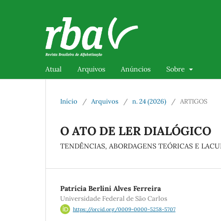
Atual
Arquivos
Anúncios
Sobre
Início
/
Arquivos
/
n. 24 (2026)
/
ARTIGOS
O ATO DE LER DIALÓGICO
TENDÊNCIAS, ABORDAGENS TEÓRICAS E LACUN
Patrícia Berlini Alves Ferreira
Universidade Federal de São Carlos
https://orcid.org/0009-0000-5258-5707