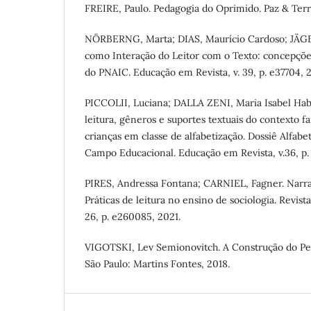
FREIRE, Paulo. Pedagogia do Oprimido. Paz & Terra
NÖRBERNG, Marta; DIAS, Maurício Cardoso; JÄGES,
como Interação do Leitor com o Texto: concepções
do PNAIC. Educação em Revista, v. 39, p. e37704, 
PICCOLII, Luciana; DALLA ZENI, Maria Isabel Habc
leitura, gêneros e suportes textuais do contexto f
crianças em classe de alfabetização. Dossiê Alfab
Campo Educacional. Educação em Revista, v.36, p
PIRES, Andressa Fontana; CARNIEL, Fagner. Narra
Práticas de leitura no ensino de sociologia. Revista
26, p. e260085, 2021.
VIGOTSKI, Lev Semionovitch. A Construção do P
São Paulo: Martins Fontes, 2018.