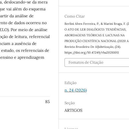
ura, deslocando-se da mera
 que vai além do esquema
artir da análise de
Como Citar
ento de dados ocorreu no
Berlini Alves Ferreira, P., & Marini Braga, F. (
iELO). Por meio de análise
O ATO DE LER DIALÓGICO: TENDÊNCIAS,
ABORDAGENS TEÓRICAS E LACUNAS NA
ção de leitura, referencial
PRODUÇÃO CIENTÍFICA NACIONAL (2020 A 
enciam a ausência de
Revista Brasileira De Alfabetização
, (24).
estudo, os referenciais de
https://doi.org/10.47249/rba20261011
o ensino e aprendizagem
Fomatos de Citação
Edição
n. 24 (2026)
85
Seção
ARTIGOS