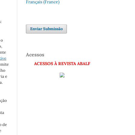
Français (France)
:
Enviar Submissão
 o
o,
nte
Acessos
tive
ACESSOS À REVISTA ABALF
rmite
lho
ia e
a.
ição
sta
o de
e