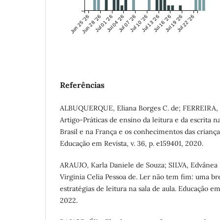
Jun 25 '26
Jun 28 '26
Jul 01 '26
Jul 04 '26
Jul 07 '26
Jul 10 '26
Jul 13 '26
Jul 16 '26
Jul 19 '26
Jul 22 '26
Referências
ALBUQUERQUE, Eliana Borges C. de; FERREIRA, A
Artigo-Práticas de ensino da leitura e da escrita n
Brasil e na França e os conhecimentos das crianças
Educação em Revista, v. 36, p. e159401, 2020.
ARAUJO, Karla Daniele de Souza; SILVA, Edvânea 
Virginia Celia Pessoa de. Ler não tem fim: uma br
estratégias de leitura na sala de aula. Educação em
2022.