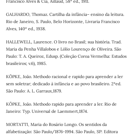
Francisco Alves & Cia, Aillaud, 58ª ed., 1911.
GALHARDO, Thomaz. Cartilha da infância– ensino da leitura.
Rio de Janeiro, S. Paulo, Belo Horizonte, Livraria Francisco
Alves, 140ª ed., 1938.
HALLEWELL, Laurence. O livro no Brasil; sua história. Trad.
Maria da Penha Villalobos e Lólio Lourenço de Oliveira. São
Paulo: T. A. Queiroz, Edusp. (Coleção Coroa Vermelha: Estudos
brasileiros; v.6), 1985.
KÖPKE, João. Methodo racional e rapido para aprender a ler
sem soletrar; dedicado à infância e ao povo brasileiro. 2ªed.
São Paulo: A. L. Garraux,1879.
KÖPKE, João. Methodo rapido para aprender a ler. Rio de
Janeiro: Typ. Universal de Laemmert,1874.
MORTATTI, Maria do Rosário Longo. Os sentidos da
alfabetização: São Paulo/1876-1994. São Paulo, SP: Editora